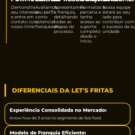
Demonstre
Avaliamos
Apresentamos
Formalize a
Nossa equipe
seu interesse
seu perfil
a franquia,
parceria e
estará ao seu
e entre em
como
detalhando
tenha
lado para
contato com
potencial
todas as
acesso ao
contribuir com
nosso time.
franqueado.
etapas do
suporte
o sucesso da s
processo.
completo
unidade.
desde o
início.
DIFERENCIAIS DA LET'S FRITAS
Experiência Consolidada no Mercado:
Know-how de 9 anos no segmento de fast food.
Modelo de Franquia Eficiente: