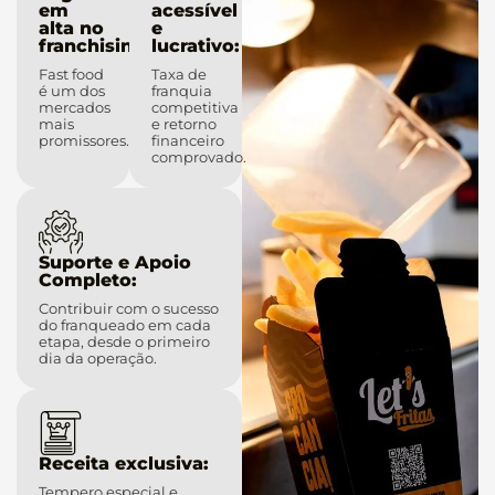
em
acessível
alta no
e
franchising:
lucrativo:
Fast food
Taxa de
é um dos
franquia
mercados
competitiva
mais
e retorno
promissores.
financeiro
comprovado.
Suporte e Apoio
Completo:
Contribuir com o sucesso
do franqueado em cada
etapa, desde o primeiro
dia da operação.
Receita exclusiva:
Tempero especial e