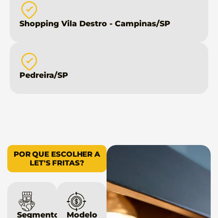
Shopping Vila Destro - Campinas/SP
Pedreira/SP
POR QUE ESCOLHER A
LET'S FRITAS?
Segmento
Modelo