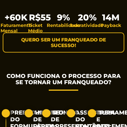
+
60
K
R$
55
9
%
20
%
14
M
Faturamento
Ticket
Rentabilidade
Lucratividade
Payback
Mensal
Médio
QUERO SER UM FRANQUEADO DE
SUCESSO!
COMO FUNCIONA O PROCESSO PARA
SE TORNAR UM FRANQUEADO?
PREENCHIMENTO
ANÁLISE
REUNIÃO
ASSINATURA
TREINAM
DO
DE
DE
DO
E
FORMULÁRIO:
PERFIL:
APRESENTAÇÃO:
CONTRATO:
IMPLEME