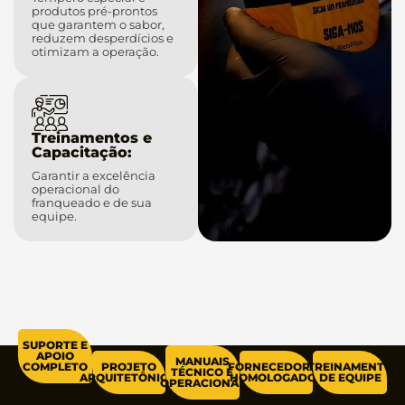
produtos pré-prontos
que garantem o sabor,
reduzem desperdícios e
otimizam a operação.
Treinamentos e
Capacitação:
Garantir a excelência
operacional do
franqueado e de sua
equipe.
SUPORTE E
APOIO
MANUAIS
PROJETO
FORNECEDORES
TREINAMENTO
COMPLETO
TÉCNICO E
ARQUITETÔNICO
HOMOLOGADOS
DE EQUIPE
OPERACIONAL