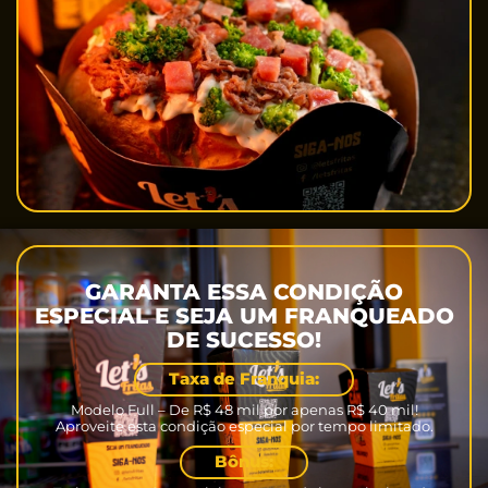
GARANTA ESSA CONDIÇÃO
ESPECIAL E SEJA UM FRANQUEADO
DE SUCESSO!
Taxa de Franquia:
Modelo Full – De R$ 48 mil por apenas R$ 40 mil!
Aproveite esta condição especial por tempo limitado.
Bônus: